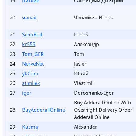
19
пиквик
Саврицкий Дмитрий
20
чапай
Чепайкин Игорь
21
SchoBull
Luboš
22
kr555
Александр
23
Tom_GER
Tom
24
NerveNet
Javier
25
ykCrim
Юрий
26
stimilek
Vlastimil
27
igor
Doroshenko Igor
Buy Adderall Online With
28
BuyAdderallOnline
Overnight Delivery Order
Adderall Online
29
Kuzma
Alexander