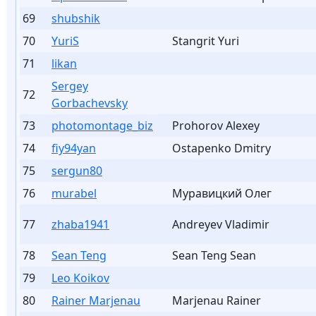
69
shubshik
70
YuriS
Stangrit Yuri
71
likan
Sergey
72
Gorbachevsky
73
photomontage_biz
Prohorov Alexey
74
fiy94yan
Ostapenko Dmitry
75
sergun80
76
murabel
Муравицкий Олег
77
zhaba1941
Andreyev Vladimir
78
Sean Teng
Sean Teng Sean
79
Leo Koikov
80
Rainer Marjenau
Marjenau Rainer