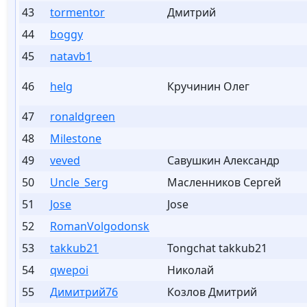
43
tormentor
Дмитрий
44
boggy
45
natavb1
46
helg
Кручинин Олег
47
ronaldgreen
48
Milestone
49
veved
Савушкин Александр
50
Uncle_Serg
Масленников Сергей
51
Jose
Jose
52
RomanVolgodonsk
53
takkub21
Tongchat takkub21
54
qwepoi
Николай
55
Димитрий76
Козлов Дмитрий