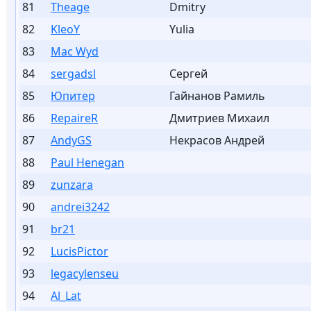
81
Theage
Dmitry
82
KleoY
Yulia
83
Mac Wyd
84
sergadsl
Сергей
85
Юпитер
Гайнанов Рамиль
86
RepaireR
Дмитриев Михаил
87
AndyGS
Некрасов Андрей
88
Paul Henegan
89
zunzara
90
andrei3242
91
br21
92
LucisPictor
93
legacylenseu
94
Al_Lat