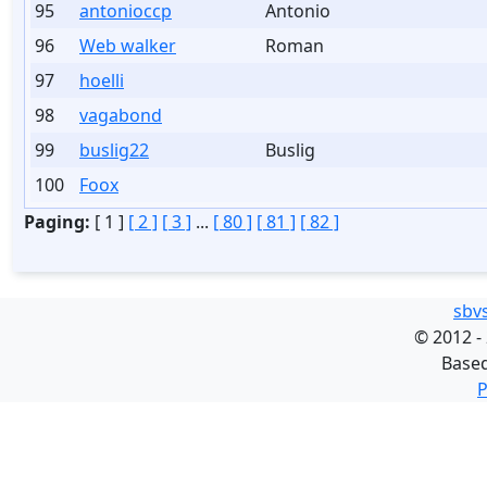
95
antonioccp
Antonio
96
Web walker
Roman
97
hoelli
98
vagabond
99
buslig22
Buslig
100
Foox
Paging:
[ 1 ]
[ 2 ]
[ 3 ]
...
[ 80 ]
[ 81 ]
[ 82 ]
sbv
©
2012 -
Base
P