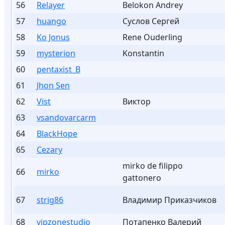
56
Relayer
Belokon Andrey
57
huango
Суслов Сергей
58
Ko Jonus
Rene Ouderling
59
mysterion
Konstantin
60
pentaxist_B
61
Jhon Sen
62
Vist
Виктор
63
vsandovarcarm
64
BlackHope
65
Cezary
mirko de filippo
66
mirko
gattonero
67
strig86
Владимир Приказчиков
68
vipzonestudio
Потапенко Валерий