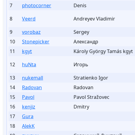
7
photocorner
Denis
8
Veerd
Andreyev Vladimir
9
vorobaz
Sergey
10
Stonepicker
Александр
11
kgyt
Károly György Tamás kgyt
12
huNta
Игорь
13
nukemall
Stratienko Igor
14
Radovan
Radovan
15
Pavol
Pavol Stražovec
16
kenjiz
Dmitry
17
Gura
18
AlekK