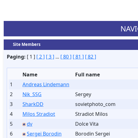
NAVI
Site Members
Paging:
[ 1 ]
[ 2 ]
[ 3 ]
...
[ 80 ]
[ 81 ]
[ 82 ]
Name
Full name
1
Andreas Lindemann
2
Nik_SSG
Sergey
3
SharkDD
sovietphoto_com
4
Milos Stradiot
Stradiot Milos
5
dv
Dolce Vita
6
Sergei Borodin
Borodin Sergei