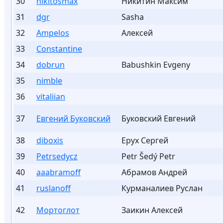
30
nikitosmax
Никитин Максим
31
dgr
Sasha
32
Ampelos
Алексей
33
Constantine
34
dobrun
Babushkin Evgeny
35
nimble
36
vitaliian
37
Евгений Буковский
Буковский Евгений
38
diboxis
Ерух Сергей
39
Petrsedycz
Petr Šedý Petr
40
aaabramoff
Абрамов Андрей
41
ruslanoff
Курманалиев Руслан
42
Мортоглот
Заикин Алексей