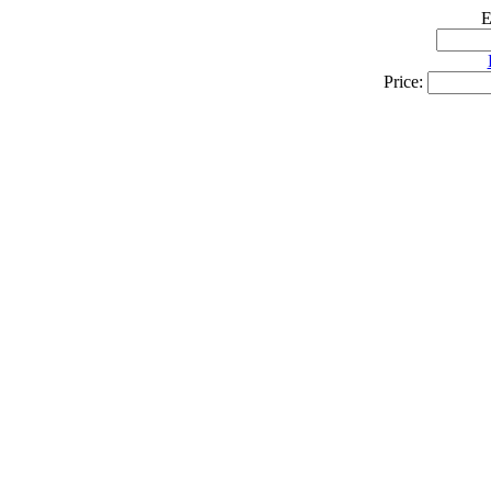
E
Price: