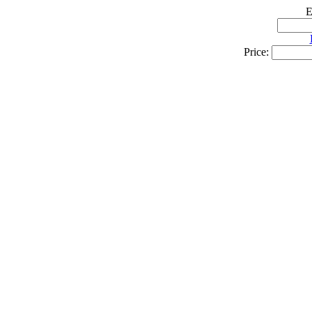
E
Price: