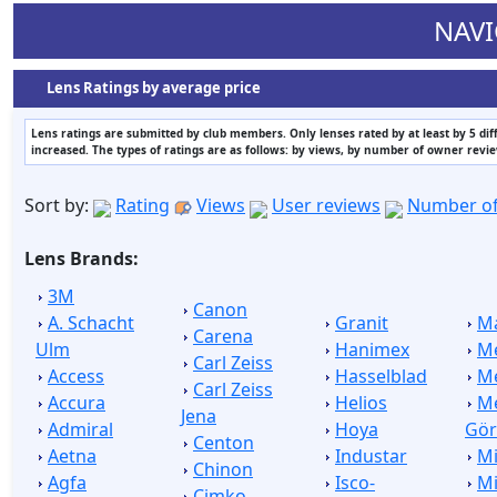
NAVI
Lens Ratings by average price
Lens ratings are submitted by club members. Only lenses rated by at least by 5 di
increased. The types of ratings are as follows: by views, by number of owner revi
Sort by:
Rating
Views
User reviews
Number of
Lens Brands:
3M
Canon
A. Schacht
Granit
M
Carena
Ulm
Hanimex
M
Carl Zeiss
Access
Hasselblad
M
Carl Zeiss
Accura
Helios
Me
Jena
Admiral
Hoya
Gör
Centon
Aetna
Industar
Mi
Chinon
Agfa
Isco-
Mi
Cimko