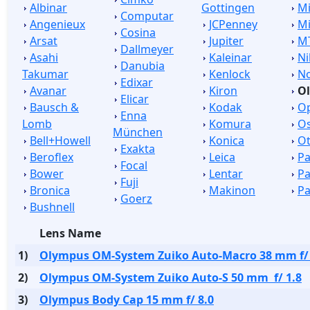
Albinar
Gottingen
M
Computar
Angenieux
JCPenney
Mi
Cosina
Arsat
Jupiter
M
Dallmeyer
Asahi
Kaleinar
Ni
Danubia
Takumar
Kenlock
No
Edixar
Avanar
Kiron
O
Elicar
Bausch &
Kodak
O
Enna
Lomb
Komura
O
München
Bell+Howell
Konica
Ot
Exakta
Beroflex
Leica
P
Focal
Bower
Lentar
Pa
Fuji
Bronica
Makinon
P
Goerz
Bushnell
Lens Name
1)
Olympus OM-System Zuiko Auto-Macro 38 mm f/ 
2)
Olympus OM-System Zuiko Auto-S 50 mm f/ 1.8
3)
Olympus Body Cap 15 mm f/ 8.0